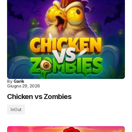
By
Garik
Giugno 29, 2026
Chicken vs Zombies
InOut