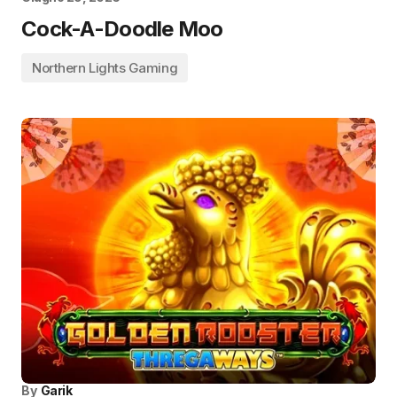
Cock-A-Doodle Moo
Northern Lights Gaming
By
Garik