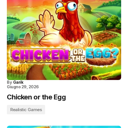
By
Garik
Giugno 29, 2026
Chicken or the Egg
Realistic Games