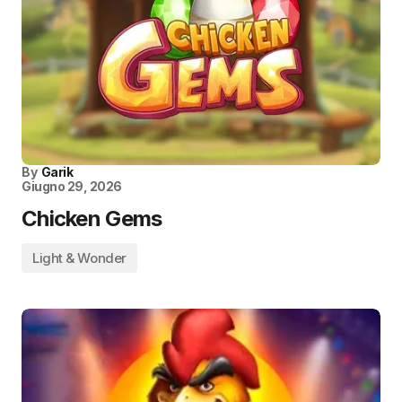
By
Garik
Giugno 29, 2026
Chicken Gems
Light & Wonder