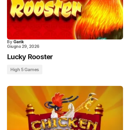
By
Garik
Giugno 29, 2026
Lucky Rooster
High 5 Games