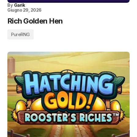
By
Garik
Giugno 29, 2026
Rich Golden Hen
PureRNG