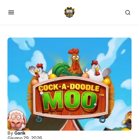
By
Garik
Giugno 29, 2026