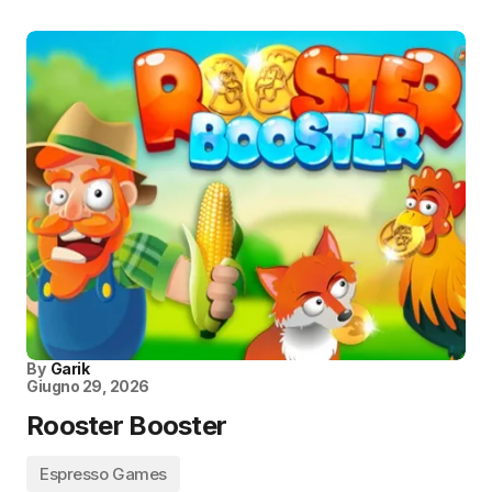
By
Garik
Giugno 29, 2026
Rooster Booster
Espresso Games