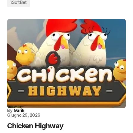
iSoftBet
By
Garik
Giugno 29, 2026
Chicken Highway