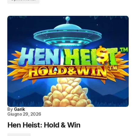
By
Garik
Giugno 29, 2026
Hen Heist: Hold & Win