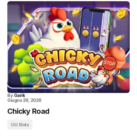
By
Garik
Giugno 29, 2026
Chicky Road
UU Slots