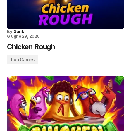
By
Garik
Giugno 29, 2026
Chicken Rough
1fun Games