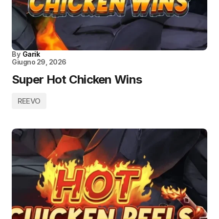
By
Garik
Giugno 29, 2026
Super Hot Chicken Wins
REEVO