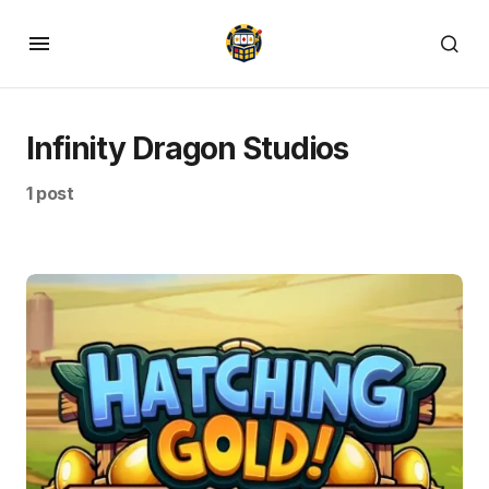
Infinity Dragon Studios
1 post